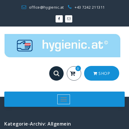
Zum
office@hygienic.at
+43 7242 211311
Inhalt
springen
0
SHOP
Toggle
navigation
Kategorie-Archiv: Allgemein