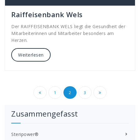
Raiffeisenbank Wels
Der RAIFFEISENBANK WELS liegt die Gesundheit der
Mitarbeiterinnen und Mitarbeiter besonders am
Herzen.
Weiterlesen
Beitragsnavigation
1
2
3
Zusammengefasst
Steripower
®