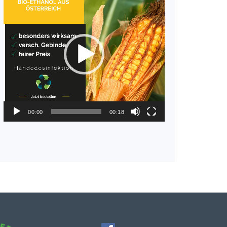
Player
00:00
00:18