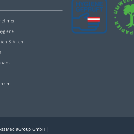
rnehmen
ygiene
rien & Viren
s
loads
enzen
CrossMediaGroup GmbH |