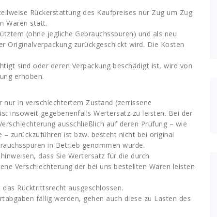
r teilweise Rückerstattung des Kaufpreises nur Zug um Zug
n Waren statt.
enütztem (ohne jegliche Gebrauchsspuren) und als neu
r Originalverpackung zurückgeschickt wird. Die Kosten
htigt sind oder deren Verpackung beschädigt ist, wird von
rung erhoben.
r nur in verschlechtertem Zustand (zerrissene
ist insoweit gegebenenfalls Wertersatz zu leisten. Bei der
Verschlechterung ausschließlich auf deren Prüfung – wie
 zurückzuführen ist bzw. besteht nicht bei original
ebrauchsspuren in Betrieb genommen wurde.
inweisen, dass Sie Wertersatz für die durch
 Verschlechterung der bei uns bestellten Waren leisten
 das Rücktrittsrecht ausgeschlossen.
rtabgaben fällig werden, gehen auch diese zu Lasten des