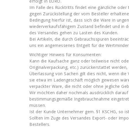
erfolgt in EURO.
Im Falle des Rücktritts findet eine gänzliche ode
gegen Zurückstellung der vom Besteller erhaltene
Bedingung hierfür ist, dass sich die Ware in ung
wiederverkaufsfähigem Zustand befindet und in de
des Versandes gehen zu Lasten des Kunden.
Bei Artikeln, die durch Gebrauchsspuren beeinträc
uns ein angemessenes Entgelt für die Wertminde
Wichtiger Hinweis für Konsumenten:
Kann die Kaufsache ganz oder teilweise nicht ode
Originalverpackung, etc.) zurückerstattet werden, 
Überlassung von Sachen gilt dies nicht, wenn die 
sie etwa im Ladengeschäft möglich gewesen wäre –
verpackter Ware, die nicht oder ohne jegliche G
Wir möchten daher nochmals ausdrücklich darauf h
bestimmungsgemäße Ingebrauchnahme eingetretene
müssen.
Ist der Kunde Unternehmer gem. §1 KSCHG, so ist
Sollten im Zuge des Versandes Export- oder Impo
Bestellers.