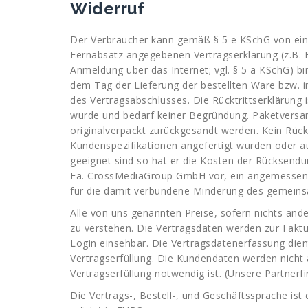
Widerruf
Der Verbraucher kann gemäß § 5 e KSchG von ein
Fernabsatz angegebenen Vertragserklärung (z.B. B
Anmeldung über das Internet; vgl. § 5 a KSchG) bi
dem Tag der Lieferung der bestellten Ware bzw. i
des Vertragsabschlusses. Die Rücktrittserklärung i
wurde und bedarf keiner Begründung. Paketversan
originalverpackt zurückgesandt werden. Kein Rückt
Kundenspezifikationen angefertigt wurden oder au
geeignet sind so hat er die Kosten der Rücksendu
Fa. CrossMediaGroup GmbH vor, ein angemessenes
für die damit verbundene Minderung des gemeins
Alle von uns genannten Preise, sofern nichts ande
zu verstehen. Die Vertragsdaten werden zur Faktu
Login einsehbar. Die Vertragsdatenerfassung die
Vertragserfüllung. Die Kundendaten werden nicht 
Vertragserfüllung notwendig ist. (Unsere Partnerf
Die Vertrags-, Bestell-, und Geschäftssprache ist