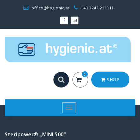
Zum
office@hygienic.at
+43 7242 211311
Inhalt
springen
0
SHOP
Toggle
navigation
Steripower® „MINI 500“