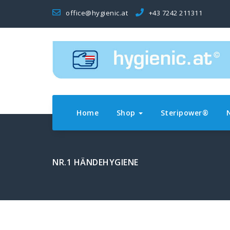
office@hygienic.at
+43 7242 211311
Home
Shop
Steripower®
NR.1 HÄNDEHYGIENE