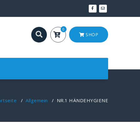
0
SHOP
artseite
/
Allgemein
/
NR.1 HÄNDEHYGIENE