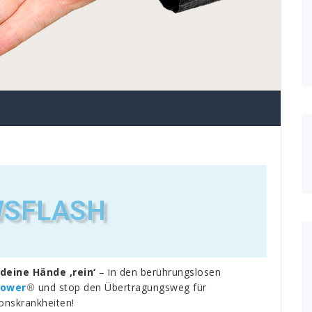
SFLASH
deine Hände ‚rein‘
– in den berührungslosen
power
®
und stop den Übertragungsweg für
ionskrankheiten!