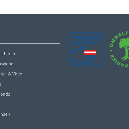
rnehmen
ygiene
rien & Viren
s
loads
enzen