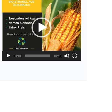
Player
00:00
00:18